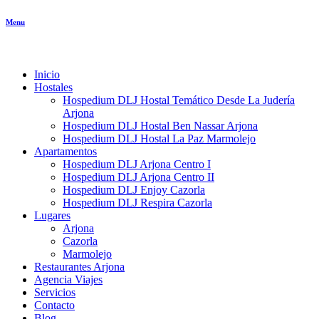
Menu
Inicio
Hostales
Hospedium DLJ Hostal Temático Desde La Judería
Arjona
Hospedium DLJ Hostal Ben Nassar Arjona
Hospedium DLJ Hostal La Paz Marmolejo
Apartamentos
Hospedium DLJ Arjona Centro I
Hospedium DLJ Arjona Centro II
Hospedium DLJ Enjoy Cazorla
Hospedium DLJ Respira Cazorla
Lugares
Arjona
Cazorla
Marmolejo
Restaurantes Arjona
Agencia Viajes
Servicios
Contacto
Blog