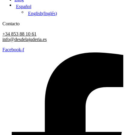
Español
English
(
Inglés
)
Contacto
+34 853 88 10 61
info@desdelajuderia.es
Facebook-f